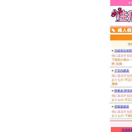
女
発
■
月経前症候群（
他に該当する
下腹部の痛み･そ
悸･頭痛･
■
子宮内膜炎
他に該当する
おりもの･不正
腰痛･
■
卵巣炎/卵管
他に該当する
おりもの･不正
■
骨盤腹膜炎
他に該当する
おりもの･下腹
性病検