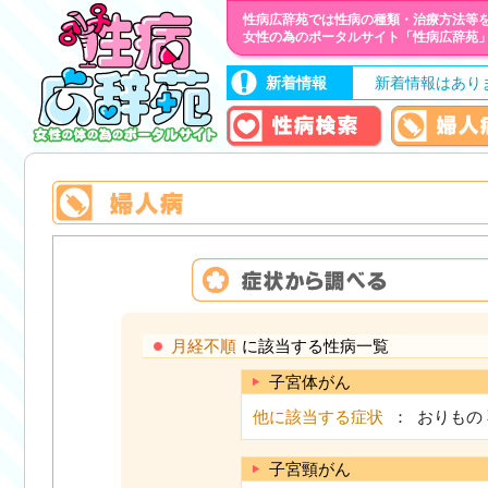
性病広辞苑では性病の種類・治療方法等
女性の為のポータルサイト「性病広辞苑
新着情報
新着情報はあり
月経不順
に該当する性病一覧
子宮体がん
他に該当する症状
： おりもの
子宮頸がん